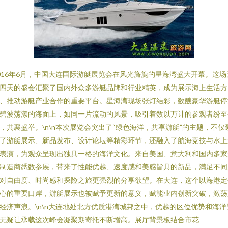
016年6月，中国大连国际游艇展览会在风光旖旎的星海湾盛大开幕。这场
四天的盛会汇聚了国内外众多游艇品牌和行业精英，成为展示海上生活方
、推动游艇产业合作的重要平台。星海湾现场张灯结彩，数艘豪华游艇停
碧波荡漾的海面上，如同一片流动的风景，吸引着数以万计的参观者纷至
，共襄盛举。\n\n本次展览会突出了“绿色海洋，共享游艇”的主题，不仅
了游艇展示、新品发布、设计论坛等精彩环节，还融入了航海竞技与水上
表演，为观众呈现出独具一格的海洋文化。来自美国、意大利和国内多家
制造商悉数参展，带来了性能优越、速度感和美感皆具的新品，满足不同
对自由度、时尚感和探险之旅更强烈的分享欲望。在大连，这个以海港定
心的重要口岸，游艇展示也被赋予更新的意义，赋能业内创新突破，激荡
经济声浪。\n\n大连地处北方优质港湾城邦之中，优越的区位优势和海洋
无疑让承载这次峰会凝聚期寄托不断增高。展厅背景板结合市花